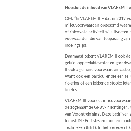
Hoe sluit de inhoud van VLAREM II e
OM: “In VLAREM II – dat in 2019 voo
milieuvoorwaarden opgesomd waaraan
of risicovolle activiteit wil uitvoer
voorwaarden die van toepassing zijn 
indelingslijst.
Daarnaast tekent VLAREM II ook de kr
geluid, oppervlaktewater en grondw
II ook algemene voorwaarden vastlegt 
Want ook een particulier die een te lu
riolering of een lekkende stookolietan
boetes.
VLAREM III voorziet milieuvoorwaard
de zogenaamde GPBV-inrichtingen. GP
van Verontreiniging’. Deze bedrijven
Industriële Emissies en moeten max
Technieken (BBT). In het verleden ti