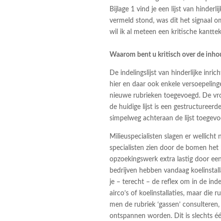
Bijlage 1 vind je een lijst van hinderlij
vermeld stond, was dit het signaal o
wil ik al meteen een kritische kantt
Waarom bent u kritisch over de inhou
De indelingslijst van hinderlijke inr
hier en daar ook enkele versoepelin
nieuwe rubrieken toegevoegd. De vro
de huidige lijst is een gestructuree
simpelweg achteraan de lijst toegevoe
Milieuspecialisten slagen er wellicht
specialisten zien door de bomen het
opzoekingswerk extra lastig door een 
bedrijven hebben vandaag koelinstallat
je – terecht – de reflex om in de in
airco’s of koelinstallaties, maar die
men de rubriek ‘gassen’ consulteren
ontspannen worden. Dit is slechts é