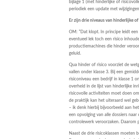
bijlage 1 (met hinderlijke of risicovo
periodiek een update met wijzigingen
Er zijn drie niveaus van hinderlijke of 
OM: “Dat klopt. In principe leidt ee
eventueel lek toch een risico inhoude
productiemachines die hinder veroorz
geluid.
Qua hinder of risico voorziet de wetg
vallen onder klasse 3. Bij een gemidde
risiconiveau een bedrijf in klasse 1 
overheid in de lijst van hinderlijke 
risicovolle activiteiten moet doen omd
de praktijk kan het uiteraard wel gebe
– ik denk hierbij bijvoorbeeld aan
een opvolging van alle dossiers naar
controlewerk veroorzaken. Daarom pa
Naast de drie risicoklassen moeten 