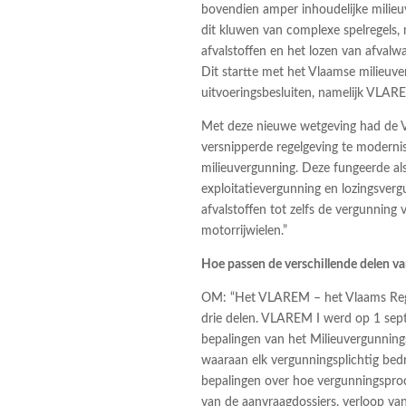
bovendien amper inhoudelijke milie
dit kluwen van complexe spelregels,
afvalstoffen en het lozen van afval
Dit startte met het Vlaamse milieuve
uitvoeringsbesluiten, namelijk VLARE
Met deze nieuwe wetgeving had de V
versnipperde regelgeving te modernise
milieuvergunning. Deze fungeerde al
exploitatievergunning en lozingsver
afvalstoffen tot zelfs de vergunning
motorrijwielen.”
Hoe passen de verschillende delen va
OM: “Het VLAREM – het Vlaams Regl
drie delen. VLAREM I werd op 1 sept
bepalingen van het Milieuvergunning
waaraan elk vergunningsplichtig be
bepalingen over hoe vergunningsproc
van de aanvraagdossiers, verloop v