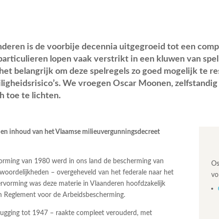
deren is de voorbije decennia uitgegroeid tot een comp
articulieren lopen vaak verstrikt in een kluwen van spe
 het belangrijk om deze spelregels zo goed mogelijk te re
iligheidsrisico’s. We vroegen Oscar Moonen, zelfstandig
 toe te lichten.
 en inhoud van het Vlaamse milieuvergunningsdecreet
orming van 1980 werd in ons land de bescherming van
Os
twoordelijkheden – overgeheveld van het federale naar het
vo
ervorming was deze materie in Vlaanderen hoofdzakelijk
n Reglement voor de Arbeidsbescherming.
rugging tot 1947 – raakte compleet verouderd, met