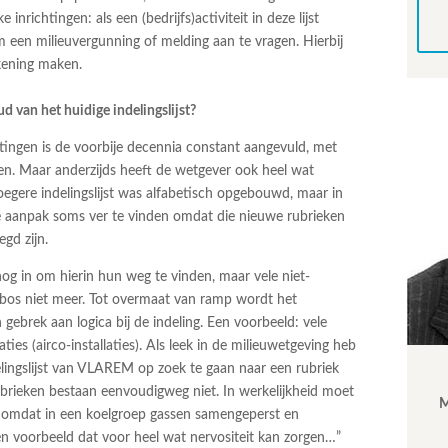
ke inrichtingen: als een (bedrijfs)activiteit in deze lijst
m een milieuvergunning of melding aan te vragen. Hierbij
ekening maken.
d van het huidige indelingslijst?
ichtingen is de voorbije decennia constant aangevuld, met
gen. Maar anderzijds heeft de wetgever ook heel wat
egere indelingslijst was alfabetisch opgebouwd, maar in
rde aanpak soms ver te vinden omdat die nieuwe rubrieken
gd zijn.
 nog in om hierin hun weg te vinden, maar vele niet-
 bos niet meer. Tot overmaat van ramp wordt het
gebrek aan logica bij de indeling. Een voorbeeld: vele
ies (airco-installaties). Als leek in de milieuwetgeving heb
delingslijst van VLAREM op zoek te gaan naar een rubriek
 rubrieken bestaan eenvoudigweg niet. In werkelijkheid moet
M
, omdat in een koelgroep gassen samengeperst en
én voorbeeld dat voor heel wat nervositeit kan zorgen…”