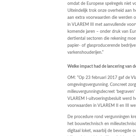
omdat de Europese spelregels niet 
Uiteindelijk trok onze overheid aan 
aan extra voorwaarden die werden o
in VLAREM III met aanvullende voor
komende jaren – onder druk van Euro
dertiental sectoren die rekening moe
papier- of glasproducerende bedrijv
varkenshouderijen.”
Welke impact had de lancering van 
OM: “Op 23 februari 2017 gaf de Vla
omgevingsvergunning. Concreet zorg
milieuvergunningsdecreet ‘begraven
VLAREM I-uitvoeringsbesluit werd h
voorwaarden in VLAREM II en III w
De procedure rond vergunningen kree
het bouwtechnisch en milieutechnisch
digitaal loket, waarbij de bevoegde o