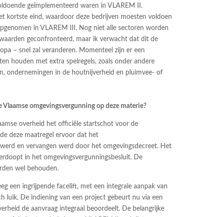
voldoende geïmplementeerd waren in VLAREM II.
het kortste eind, waardoor deze bedrijven moesten voldoen
pgenomen in VLAREM III. Nog niet alle sectoren worden
waarden geconfronteerd, maar ik verwacht dat dit de
pa – snel zal veranderen. Momenteel zijn er een
ten houden met extra spelregels, zoals onder andere
en, ondernemingen in de houtnijverheid en pluimvee- of
de Vlaamse omgevingsvergunning op deze materie?
amse overheid het officiële startschot voor de
de deze maatregel ervoor dat het
’ werd en vervangen werd door het omgevingsdecreet. Het
erdoopt in het omgevingsvergunningsbesluit. De
erden wel behouden.
g een ingrijpende facelift, met een integrale aanpak van
 luik. De indiening van een project gebeurt nu via een
verheid de aanvraag integraal beoordeelt. De belangrijke