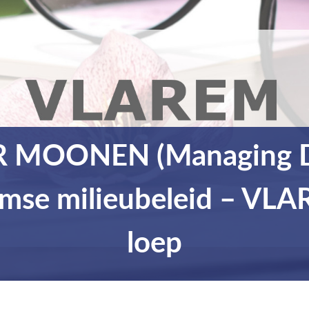
 MOONEN (Managing Dir
amse milieubeleid – VLA
loep