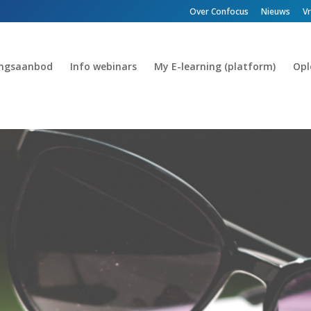
Over Confocus
Nieuws
V
ingsaanbod
Info webinars
My E-learning (platform)
Opl