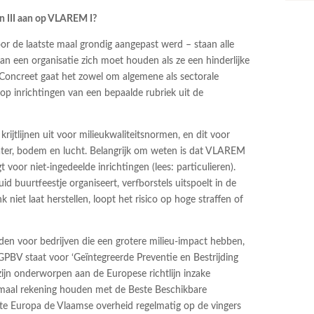
n III aan op VLAREM I?
r de laatste maal grondig aangepast werd – staan alle
 een organisatie zich moet houden als ze een hinderlijke
en. Concreet gaat het zowel om algemene als sectorale
op inrichtingen van een bepaalde rubriek uit de
ijtlijnen uit voor milieukwaliteitsnormen, en dit voor
ater, bodem en lucht. Belangrijk om weten is dat VLAREM
voor niet-ingedeelde inrichtingen (lees: particulieren).
id buurtfeestje organiseert, verfborstels uitspoelt in de
k niet laat herstellen, loopt het risico op hoge straffen of
en voor bedrijven die een grotere milieu-impact hebben,
BV staat voor ‘Geïntegreerde Preventie en Bestrijding
 zijn onderworpen aan de Europese richtlijn inzake
imaal rekening houden met de Beste Beschikbare
kte Europa de Vlaamse overheid regelmatig op de vingers