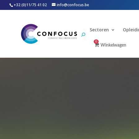
+32 (0)11/75 41 02
info@confocus.be
Sectoren
Opleid
0
Winkelwagen