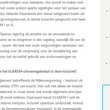
uverplichtingen voor bedrijven. Om komaf te maken met
 met onder andere aparte regelingen voor het opslaan van
water, tekende Vlaanderen een nieuw wetgevend kader uit.
rgunningsdecreet, in eerste instantie aangevuld met twee
M I en II.
laamse regering de ambitie om de verouderde en
ren en te integreren in één regeling, namelijk die van de
s ‘spons’ die heel wat oude vergunningen opslorpte: van
gunning over de vergunning voor de verwijdering van
 voor het recreatief gebruik van motorvoertuigen en
n het VLAREM-uitvoeringsbesluit in deze historiek?
ement betreffende de Milieuvergunning – bestond uit
ember 1991 van kracht. Het vult niet alleen de meeste
sdecreet in, maar bevat ook enkele algemene principes
drijf moet voldoen. Daarnaast bevat VLAREM I ook de
edures verlopen, inclusief openbaar onderzoek, inhoud
an de beroepsprocedures, enzovoort. In de zogenaamde