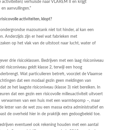
lle activiteiten) verhuisde naar VLAREM II en krijgt
 en aanvullingen.”
risicovolle activiteiten, klopt?
n ondergrondse mazouttank niet tot hinder, al kan een
n. Anderzijds zijn er heel wat fabrieken met
aken op het vlak van de uitstoot naar lucht, water of
ever drie risicoklassen. Bedrijven met een laag risiconiveau
ld risiconiveau geldt klasse 2, terwijl een hoog
onderbrengt. Wat particulieren betreft, voorziet de Vlaamse
inrichtingen dat een modaal gezin geen meldingen van
at ze het laagste risiconiveau (klasse 3) niet bereiken. In
uren dat een gezin een risicovolle milieuactiviteit uitvoert
 het verwarmen van een huis met een warmtepomp –, maar
 de letter van de wet zou een massa extra administratief en
st de overheid hier in de praktijk een gedoogbeleid toe.
bedrijven eventueel ook rekening houden met een aantal