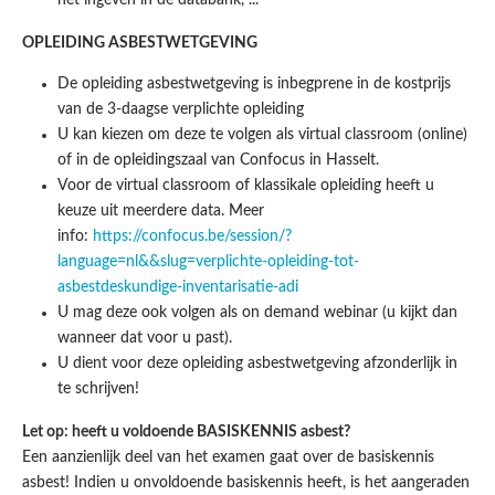
het ingeven in de databank, ...
OPLEIDING ASBESTWETGEVING
De opleiding asbestwetgeving is inbegprene in de kostprijs
van de 3-daagse verplichte opleiding
U kan kiezen om deze te volgen als virtual classroom (online)
of in de opleidingszaal van Confocus in Hasselt.
Voor de virtual classroom of klassikale opleiding heeft u
keuze uit meerdere data. Meer
info:
https://confocus.be/session/?
language=nl&&slug=verplichte-opleiding-tot-
asbestdeskundige-inventarisatie-adi
U mag deze ook volgen als on demand webinar (u kijkt dan
wanneer dat voor u past).
U dient voor deze opleiding asbestwetgeving afzonderlijk in
te schrijven!
Let op: heeft u voldoende BASISKENNIS asbest?
Een aanzienlijk deel van het examen gaat over de basiskennis
asbest! Indien u onvoldoende basiskennis heeft, is het aangeraden