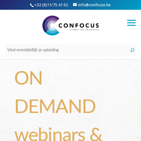
+32 (0)11/75 41 02
info@confocus.be
ON
DEMAND
webinars &