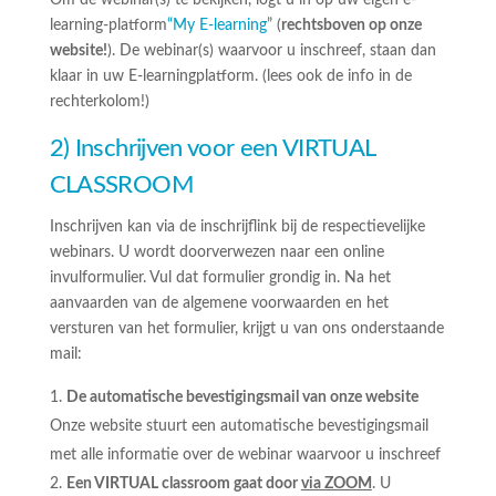
Om de webinar(s) te bekijken, logt u in op uw eigen e-
learning-platform
“My E-learning
” (
rechtsboven op onze
website!
). De webinar(s) waarvoor u inschreef, staan dan
klaar in uw E-learningplatform. (lees ook de info in de
rechterkolom!)
2) Inschrijven voor een VIRTUAL
CLASSROOM
Inschrijven kan via de inschrijflink bij de respectievelijke
webinars. U wordt doorverwezen naar een online
invulformulier. Vul dat formulier grondig in. Na het
aanvaarden van de algemene voorwaarden en het
versturen van het formulier, krijgt u van ons onderstaande
mail:
De automatische bevestigingsmail van onze website
Onze website stuurt een automatische bevestigingsmail
met alle informatie over de webinar waarvoor u inschreef
Een VIRTUAL classroom gaat door
via ZOOM
. U