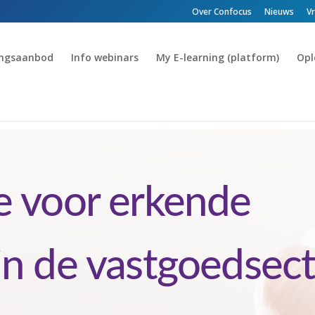
Over Confocus
Nieuws
V
ingsaanbod
Info webinars
My E-learning (platform)
Opl
e voor erkende
in de vastgoedsec