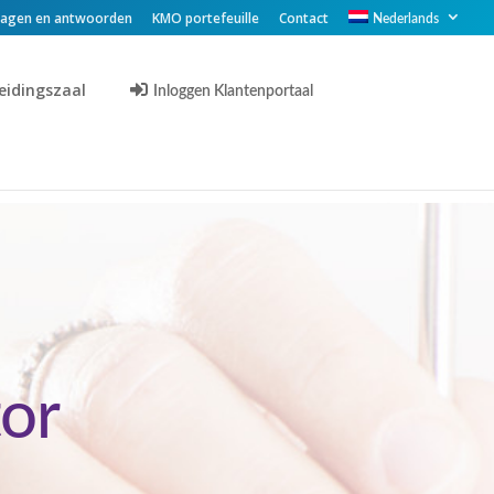
ragen en antwoorden
KMO portefeuille
Contact
Nederlands
eidingszaal
Inloggen Klantenportaal
tor