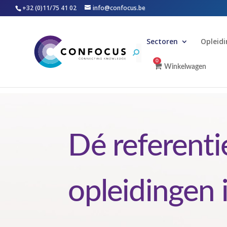
+32 (0)11/75 41 02
info@confocus.be
Sectoren
Opleid
0
Winkelwagen
Dé referenti
opleidingen 