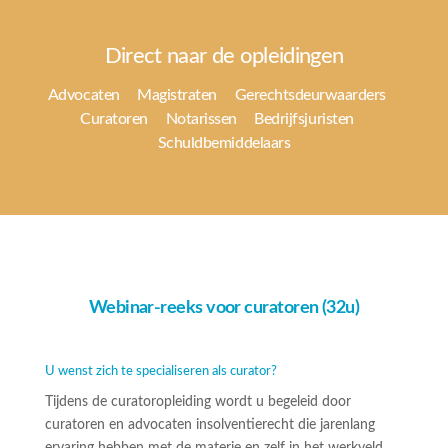
Direct naar de opleidingen
Advocaten
Magistraten
Gerechtsdeurwaarders
Curatoren
Notarissen
Bedrijfsjuristen
Schuldbemiddelaars
Webinar-reeks voor curatoren (32u)
U wenst zich te specialiseren als curator?
Tijdens de curatoropleiding wordt u begeleid door
curatoren en advocaten insolventierecht die jarenlang
ervaring hebben met de materie en zelf in het werkveld