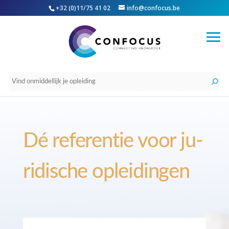
+32 (0)11/75 41 02
info@confocus.be
Dé re­­feren­tie voor ju­
ri­­­dische op­­­­lei­­­­dingen