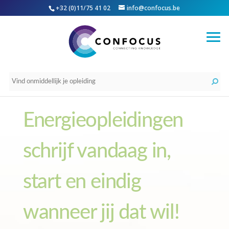
+32 (0)11/75 41 02
info@confocus.be
Energieopleidingen
schrijf vandaag in,
start en eindig
wanneer jij dat wil!