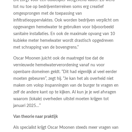
Dit zorgt voor een duidelijker wetgevend kader. Zo werd
tot nu toe op bedrijventerreinen soms erg creatief
omgesprongen met de toepassing van
infiltratieoppervlaktes. Ook worden bedrijven verplicht om
opgevangen hemelwater te gebruiken voor bijvoorbeeld
sanitaire installaties. En ook de maximale opvang van 10
kubieke meter hemelwater wordt drastisch opgedreven
met schrapping van de bovengrens.”
Oscar Moonen juicht ook de maatregel toe dat de
vernieuwde hemelwaterverordening vanaf nu voor
openbare domeinen geldt. “Dit had eigenlijk al veel eerder
moeten gebeuren”, zegt hij. “Je kan het als overheid niet
maken om volop inspanningen van de burger te vragen en
zelf de andere kant op te kijken. Al kun je je wel afvragen
waarom (lokale) overheden uitstel moeten krijgen tot
januari 2025…”
Van theorie naar praktijk
Als specialist krijgt Oscar Moonen steeds meer vragen van