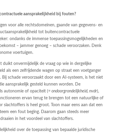
ncontractuele aansprakelijkheid bij fouten?
lgen voor alle rechtsdomeinen, gaande van gegevens- en
taansprakelijkheid tot buitencontractuele
 zeker: ondanks de immense toepassingsmogelijkheden en
 toekomst – jammer genoeg – schade veroorzaken. Denk
tonome voertuigen.
 duikt onvermijdelijk de vraag op wie in dergelijke
eeld als een zelfrijdende wagen op straat een voetganger
. Bij schade veroorzaakt door een AI-systeem, is het niet
die aansprakelijk gesteld kunnen worden. De
s autonomie of opaciteit (
= ondoorgrondelijkheid, nvdr
),
unctioneren ervan terug te brengen tot een natuurlijke of
r slachtoffers is heel groot. Toon maar eens aan dat een
ysteem een fout beging. Daarom gaan steeds meer
raaien in het voordeel van slachtoffers.
lijkheid over de toepassing van bepaalde juridische