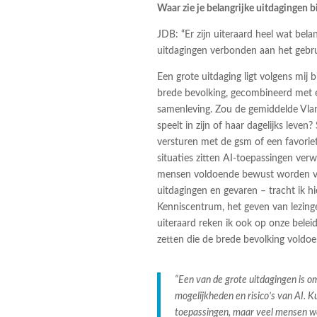
Waar zie je belangrijke uitdagingen bi
JDB: “Er zijn uiteraard heel wat bela
uitdagingen verbonden aan het gebruik 
Een grote uitdaging ligt volgens mij b
brede bevolking, gecombineerd met e
samenleving. Zou de gemiddelde Vlam
speelt in zijn of haar dagelijks leven
versturen met de gsm of een favoriete
situaties zitten AI-toepassingen verw
mensen voldoende bewust worden van
uitdagingen en gevaren – tracht ik hie
Kenniscentrum, het geven van lezing
uiteraard reken ik ook op onze bele
zetten die de brede bevolking voldoe
“Een van de grote uitdagingen is o
mogelijkheden en risico’s van AI. Ku
toepassingen, maar veel mensen wet