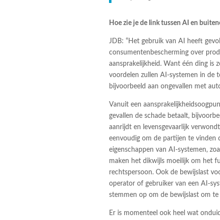
Hoe zie je de link tussen AI en buite
JDB: “Het gebruik van AI heeft gevo
consumentenbescherming over produc
aansprakelijkheid. Want één ding is
voordelen zullen AI-systemen in de
bijvoorbeeld aan ongevallen met au
Vanuit een aansprakelijkheidsoogpunt
gevallen de schade betaalt, bijvoorb
aanrijdt en levensgevaarlijk verwondt
eenvoudig om de partijen te vinden 
eigenschappen van AI-systemen, zoal
maken het dikwijls moeilijk om het f
rechtspersoon. Ook de bewijslast voo
operator of gebruiker van een AI-s
stemmen op om de bewijslast om te d
Er is momenteel ook heel wat onduide