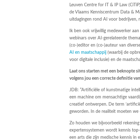
Leuven Centre for IT & IP Law (CiTiP
de Vlaams Kenniscentrum Data & Maa
uitdagingen rond AI voor bedrijven,
Ik ben ook vrijwillig medewerker aan
webinars over AI-gerelateerde thema’
(co-)editor en (co-)auteur van diver
AI en maatschappij
(waarbij de opbre
voor digitale inclusie) en de maatsc
Laat ons starten met een beknopte si
volgens jou een correcte definitie van 
JDB: “Artificiële of kunstmatige inte
een machine om mensachtige vaardigh
creatief ontwerpen. De term ‘artificië
geworden. In de realiteit moeten we
Zo houden we bijvoorbeeld rekening 
expertensystemen wordt kennis top-
een arts die zijn medische kennis in 