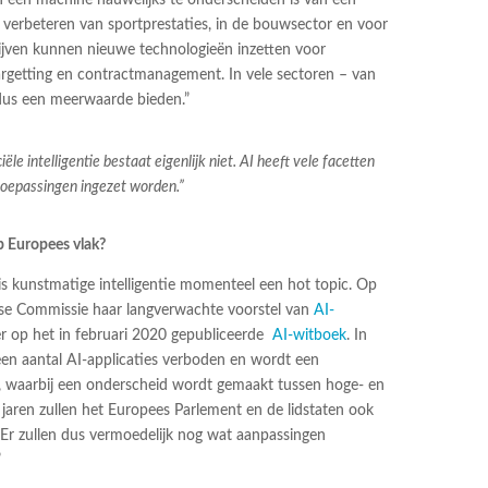
t verbeteren van sportprestaties, in de bouwsector en voor
jven kunnen nieuwe technologieën inzetten voor
argetting en contractmanagement. In vele sectoren – van
 dus een meerwaarde bieden.”
iële intelligentie bestaat eigenlijk niet. AI heeft vele facetten
toepassingen ingezet worden.”
p Europees vlak?
s kunstmatige intelligentie momenteel een hot topic. Op
ese Commissie haar langverwachte voorstel van
AI-
er op het in februari 2020 gepubliceerde
AI-witboek
. In
en aantal AI-applicaties verboden en wordt een
, waarbij een onderscheid wordt gemaakt tussen hoge- en
jaren zullen het Europees Parlement en de lidstaten ook
 Er zullen dus vermoedelijk nog wat aanpassingen
”