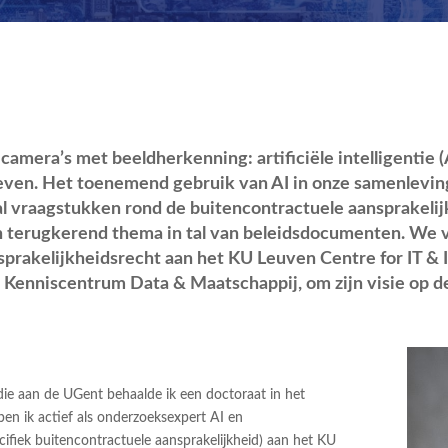
camera’s met beeldherkenning: artificiële intelligentie (
 leven. Het toenemend gebruik van AI in onze samenlevin
oral vraagstukken rond de buitencontractuele aansprakeli
en terugkerend thema in tal van beleidsdocumenten. We
prakelijkheidsrecht aan het KU Leuven Centre for IT & I
Kenniscentrum Data & Maatschappij, om zijn visie op de
ie aan de UGent behaalde ik een doctoraat in het
en ik actief als onderzoeksexpert AI en
cifiek buitencontractuele aansprakelijkheid) aan het KU