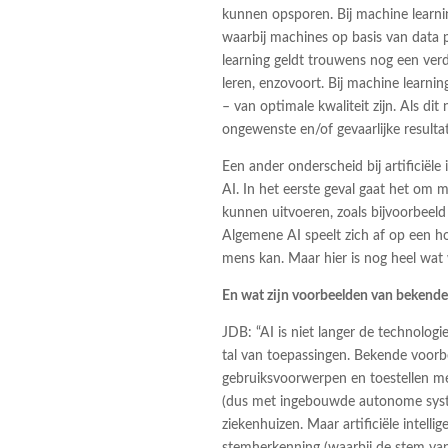
kunnen opsporen. Bij machine learni
waarbij machines op basis van data 
learning geldt trouwens nog een verd
leren, enzovoort. Bij machine learning
– van optimale kwaliteit zijn. Als dit 
ongewenste en/of gevaarlijke resultat
Een ander onderscheid bij artificiële
AI. In het eerste geval gaat het om 
kunnen uitvoeren, zoals bijvoorbeel
Algemene AI speelt zich af op een ho
mens kan. Maar hier is nog heel wat 
En wat zijn voorbeelden van bekende
JDB: “AI is niet langer de technolog
tal van toepassingen. Bekende voorbee
gebruiksvoorwerpen en toestellen met
(dus met ingebouwde autonome syste
ziekenhuizen. Maar artificiële intell
stemherkenning (waarbij de stem van