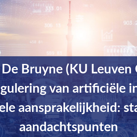
n De Bruyne (KU Leuven C
egulering van artificiële i
le aansprakelijkheid: s
aandachtspunten