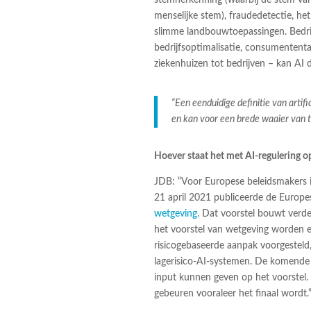
menselijke stem), fraudedetectie, he
slimme landbouwtoepassingen. Bedri
bedrijfsoptimalisatie, consumentent
ziekenhuizen tot bedrijven – kan AI
“Een eenduidige definitie van artific
en kan voor een brede waaier van 
Hoever staat het met AI-regulering o
JDB: “Voor Europese beleidsmakers i
21 april 2021 publiceerde de Europ
wetgeving
. Dat voorstel bouwt verd
het voorstel van wetgeving worden e
risicogebaseerde aanpak voorgesteld
lagerisico-AI-systemen. De komende 
input kunnen geven op het voorstel.
gebeuren vooraleer het finaal wordt.