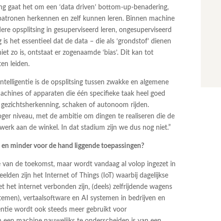
ng gaat het om een ‘data driven’ bottom-up-benadering,
patronen herkennen en zelf kunnen leren. Binnen machine
ere opsplitsing in gesuperviseerd leren, ongesuperviseerd
 is het essentieel dat de data – die als ‘grondstof’ dienen
niet zo is, ontstaat er zogenaamde ‘bias’. Dit kan tot
en leiden.
 intelligentie is de opsplitsing tussen zwakke en algemene
machines of apparaten die één specifieke taak heel goed
d gezichtsherkenning, schaken of autonoom rijden.
ger niveau, met de ambitie om dingen te realiseren die de
werk aan de winkel. In dat stadium zijn we dus nog niet.”
 en minder voor de hand liggende toepassingen?
ie van de toekomst, maar wordt vandaag al volop ingezet in
lden zijn het Internet of Things (IoT) waarbij dagelijkse
 het internet verbonden zijn, (deels) zelfrijdende wagens
men), vertaalsoftware en AI systemen in bedrijven en
igentie wordt ook steeds meer gebruikt voor
 een machine nauwelijks te onderscheiden is van een