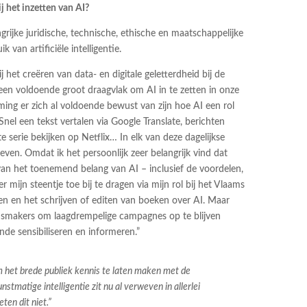
j het inzetten van AI?
ngrijke juridische, technische, ethische en maatschappelijke
van artificiële intelligentie.
ij het creëren van data- en digitale geletterdheid bij de
en voldoende groot draagvlak om AI in te zetten in onze
ing er zich al voldoende bewust van zijn hoe AI een rol
? Snel een tekst vertalen via Google Translate, berichten
 serie bekijken op Netflix… In elk van deze dagelijkse
even. Omdat ik het persoonlijk zeer belangrijk vind dat
 het toenemend belang van AI – inclusief de voordelen,
r mijn steentje toe bij te dragen via mijn rol bij het Vlaams
en en het schrijven of editen van boeken over AI. Maar
idsmakers om laagdrempelige campagnes op te blijven
nde sensibiliseren en informeren.”
m het brede publiek kennis te laten maken met de
nstmatige intelligentie zit nu al verweven in allerlei
en dit niet.”