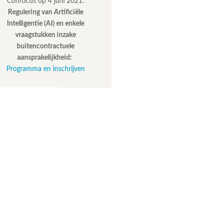
Confocus op 4 juni 2021:
Regulering van Artificiële
Intelligentie (AI) en enkele
vraagstukken inzake
buitencontractuele
aansprakelijkheid:
Programma en inschrijven