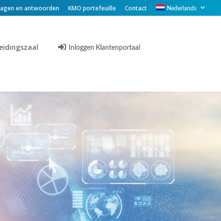
ragen en antwoorden
KMO portefeuille
Contact
Nederlands
eidingszaal
Inloggen Klantenportaal