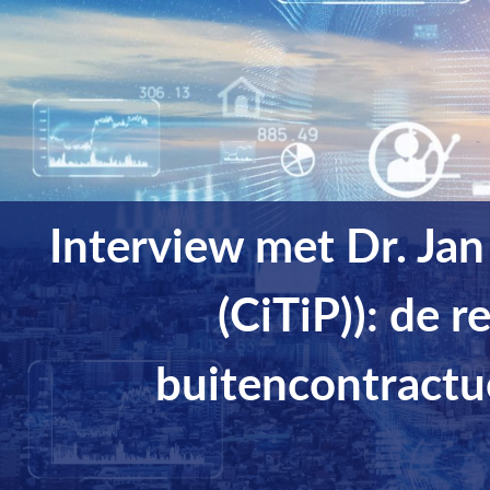
Interview met Dr. Ja
(CiTiP)): de r
buitencontractue