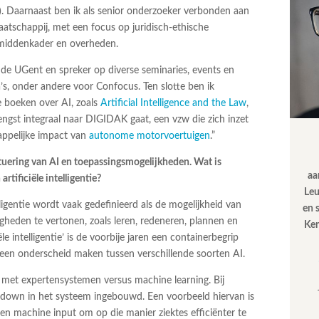
). Daarnaast ben ik als senior onderzoeker verbonden aan
tschappij, met een focus op juridisch-ethische
 middenkader en overheden.
 de UGent en spreker op diverse seminaries, events en
s, onder andere voor Confocus. Ten slotte ben ik
se boeken over AI, zoals
Artificial Intelligence and the Law
,
ngst integraal naar DIGIDAK gaat, een vzw die zich inzet
happelijke impact van
autonome motorvoertuigen
.”
tuering van AI en toepassingsmogelijkheden. Wat is
aa
artificiële intelligentie?
Leu
lligentie wordt vaak gedefinieerd als de mogelijkheid van
en 
eden te vertonen, zoals leren, redeneren, plannen en
Ken
le intelligentie’ is de voorbije jaren een containerbegrip
 een onderscheid maken tussen verschillende soorten AI.
met expertensystemen versus machine learning. Bij
down in het systeem ingebouwd. Een voorbeeld hiervan is
een machine input om op die manier ziektes efficiënter te