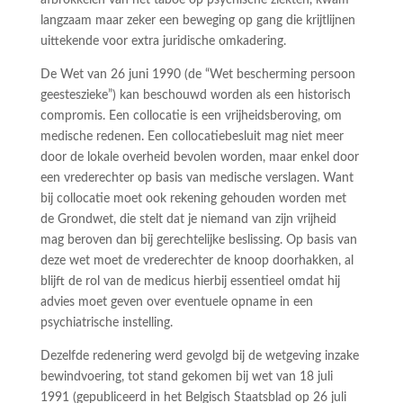
afbrokkelen van het taboe op psychische ziekten, kwam
langzaam maar zeker een beweging op gang die krijtlijnen
uittekende voor extra juridische omkadering.
De Wet van 26 juni 1990 (de “Wet bescherming persoon
geesteszieke”) kan beschouwd worden als een historisch
compromis. Een collocatie is een vrijheidsberoving, om
medische redenen. Een collocatiebesluit mag niet meer
door de lokale overheid bevolen worden, maar enkel door
een vrederechter op basis van medische verslagen. Want
bij collocatie moet ook rekening gehouden worden met
de Grondwet, die stelt dat je niemand van zijn vrijheid
mag beroven dan bij gerechtelijke beslissing. Op basis van
deze wet moet de vrederechter de knoop doorhakken, al
blijft de rol van de medicus hierbij essentieel omdat hij
advies moet geven over eventuele opname in een
psychiatrische instelling.
Dezelfde redenering werd gevolgd bij de wetgeving inzake
bewindvoering, tot stand gekomen bij wet van 18 juli
1991 (gepubliceerd in het Belgisch Staatsblad op 26 juli