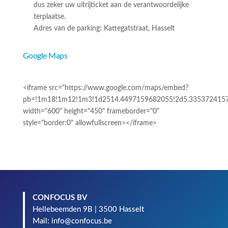
dus zeker uw uitrijticket aan de verantwoordelijke
terplaatse.
Adres van de parking:
Kattegatstraat
, Hasselt
Google Maps
<iframe src="https://www.google.com/maps/embed?
pb=!1m18!1m12!1m3!1d2514.4497159682055!2d5.33537241574
width="600" height="450" frameborder="0"
style="border:0" allowfullscreen></iframe>
CONFOCUS BV
Hellebeemden 9B | 3500 Hasselt
Mail: info@confocus.be