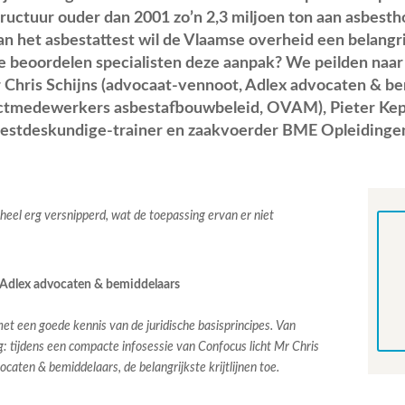
ructuur ouder dan 2001 zo’n 2,3 miljoen ton aan asbes
an het asbestattest wil de Vlaamse overheid een belangr
e beoordelen specialisten deze aanpak? We peilden naa
Chris Schijns (advocaat-vennoot, Adlex advocaten & be
ectmedewerkers asbestafbouwbeleid, OVAM), Pieter Kep
estdeskundige-trainer en zaakvoerder BME Opleidingen
heel erg versnipperd, wat de toepassing ervan er niet
 Adlex advocaten & bemiddelaars
met een goede kennis van de juridische basisprincipes. Van
: tijdens een compacte infosessie van Confocus licht Mr Chris
caten & bemiddelaars, de belangrijkste krijtlijnen toe.