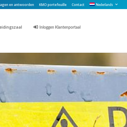
ragen en antwoorden
KMO portefeuille
Contact
Nederlands
eidingszaal
Inloggen Klantenportaal