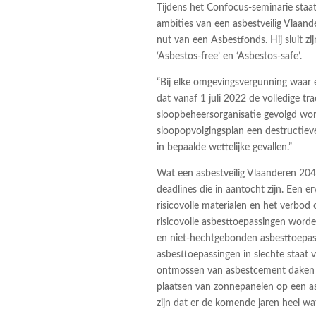
Tijdens het Confocus-seminarie staat
ambities van een asbestveilig Vlaand
nut van een Asbestfonds. Hij sluit zij
‘Asbestos-free’ en ‘Asbestos-safe’.
“Bij elke omgevingsvergunning waar 
dat vanaf 1 juli 2022 de volledige t
sloopbeheersorganisatie gevolgd word
sloopopvolgingsplan een destructieve 
in bepaalde wettelijke gevallen.”
Wat een asbestveilig Vlaanderen 2040 
deadlines die in aantocht zijn. Een e
risicovolle materialen en het verbo
risicovolle asbesttoepassingen wor
en niet-hechtgebonden asbesttoepas
asbesttoepassingen in slechte staat v
ontmossen van asbestcement daken of
plaatsen van zonnepanelen op een as
zijn dat er de komende jaren heel w