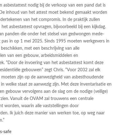
asbestattest nodig bij de verkoop van een pand dat is
 “De inhoud van het attest moet bekend gemaakt worden
dertekenen van het compromis. In de praktijk zullen
het asbestattest opvragen, bijvoorbeeld bij een kijkdag.
an panden die onder het stelsel van gedwongen mede-
ng pas in op 1 mei 2025. Sinds 1995 moeten werkgevers in
 beschikken, met een beschrijving van alle
elen van een gebouw, arbeidsmiddelen en
k. “Door de invoering van het asbestattest komt deze
esidentiële gebouwen” zegt Chris. “Voor 2032 zal elk
moeten zijn op de aanwezigheid van asbesthoudende
in welke staat ze aanwezig zijn. Met deze inventarisatie en
en gebouw vervolgens aan de slag om de nodige (veilige)
zien. Vanuit de OVAM zal trouwens een centrale
ht worden, waarin alle vaststellingen door
den. Ik juich deze manier van werken toe, op weg naar
m.”
s-safe