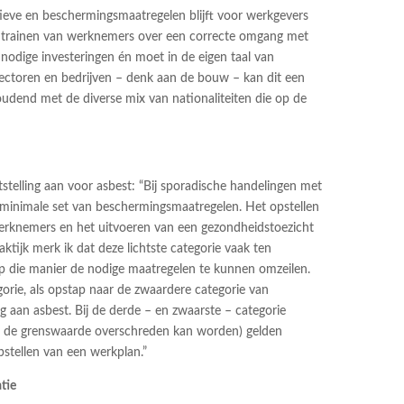
ieve en beschermingsmaatregelen blijft voor werkgevers
n trainen van werknemers over een correcte omgang met
nodige investeringen én moet in de eigen taal van
ectoren en bedrijven – denk aan de bouw – kan dit een
oudend met de diverse mix van nationaliteiten die op de
tstelling aan voor asbest: “Bij sporadische handelingen met
n minimale set van beschermingsmaatregelen. Het opstellen
werknemers en het uitvoeren van een gezondheidstoezicht
raktijk merk ik dat deze lichtste categorie vaak ten
 die manier de nodige maatregelen te kunnen omzeilen.
orie, als opstap naar de zwaardere categorie van
g aan asbest. Bij de derde – en zwaarste – categorie
r de grenswaarde overschreden kan worden) gelden
stellen van een werkplan.”
tie