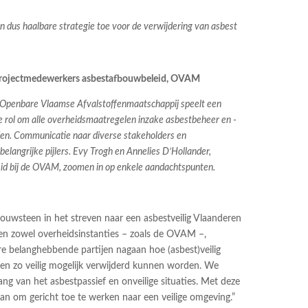
en dus haalbare strategie toe voor de verwijdering van asbest
 projectmedewerkers asbestafbouwbeleid, OVAM
 Openbare Vlaamse Afvalstoffenmaatschappij speelt een
 rol om alle overheidsmaatregelen inzake asbestbeheer en -
den. Communicatie naar diverse stakeholders en
elangrijke pijlers. Evy Trogh en Annelies D’Hollander,
d bij de OVAM, zoomen in op enkele aandachtspunten.
 bouwsteen in het streven naar een asbestveilig Vlaanderen
nen zowel overheidsinstanties – zoals de OVAM –,
 belanghebbende partijen nagaan hoe (asbest)veilig
en zo veilig mogelijk verwijderd kunnen worden. We
ng van het asbestpassief en onveilige situaties. Met deze
an om gericht toe te werken naar een veilige omgeving.”