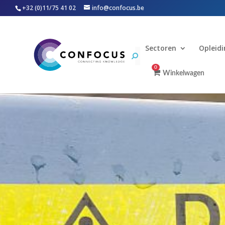
+32 (0)11/75 41 02
info@confocus.be
Sectoren
Opleid
0
Winkelwagen