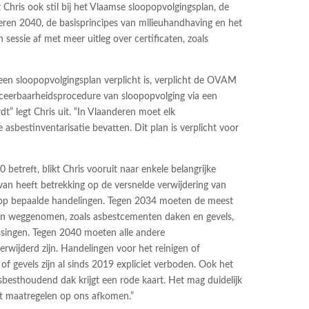
 Chris ook stil bij het Vlaamse sloopopvolgingsplan, de
eren 2040, de basisprincipes van milieuhandhaving en het
n sessie af met meer uitleg over certificaten, zoals
een sloopopvolgingsplan verplicht is, verplicht de OVAM
raceerbaarheidsprocedure van sloopopvolging via een
t” legt Chris uit. “In Vlaanderen moet elk
asbestinventarisatie bevatten. Dit plan is verplicht voor
betreft, blikt Chris vooruit naar enkele belangrijke
rvan heeft betrekking op de versnelde verwijdering van
d op bepaalde handelingen. Tegen 2034 moeten de meest
den weggenomen, zoals asbestcementen daken en gevels,
singen. Tegen 2040 moeten alle andere
erwijderd zijn. Handelingen voor het reinigen of
 gevels zijn al sinds 2019 expliciet verboden. Ook het
besthoudend dak krijgt een rode kaart. Het mag duidelijk
at maatregelen op ons afkomen.”