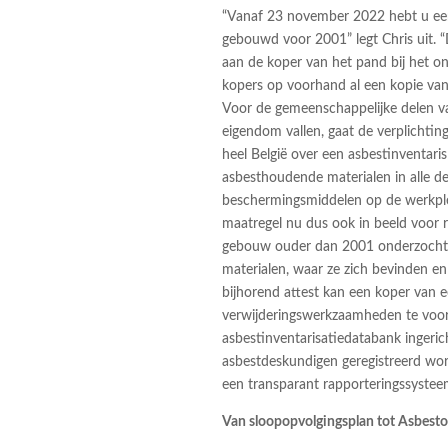
“Vanaf 23 november 2022 hebt u een 
gebouwd voor 2001” legt Chris uit.
aan de koper van het pand bij het on
kopers op voorhand al een kopie van 
Voor de gemeenschappelijke delen v
eigendom vallen, gaat de verplichti
heel België over een asbestinventaris
asbesthoudende materialen in alle d
beschermingsmiddelen op de werkple
maatregel nu dus ook in beeld voor r
gebouw ouder dan 2001 onderzocht 
materialen, waar ze zich bevinden en 
bijhorend attest kan een koper van e
verwijderingswerkzaamheden te voor
asbestinventarisatiedatabank ingeric
asbestdeskundigen geregistreerd wor
een transparant rapporteringssystee
Van sloopopvolgingsplan tot Asbesto