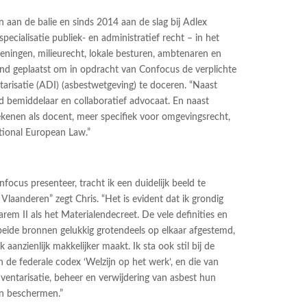
n aan de balie en sinds 2014 aan de slag bij Adlex
ecialisatie publiek- en administratief recht – in het
geningen, milieurecht, lokale besturen, ambtenaren en
end geplaatst om in opdracht van Confocus de verplichte
tarisatie (ADI) (asbestwetgeving) te doceren. “Naast
 bemiddelaar en collaboratief advocaat. En naast
enen als docent, meer specifiek voor omgevingsrecht,
ational European Law.”
nfocus presenteer, tracht ik een duidelijk beeld te
Vlaanderen” zegt Chris. “Het is evident dat ik grondig
rem II als het Materialendecreet. De vele definities en
beide bronnen gelukkig grotendeels op elkaar afgestemd,
 aanzienlijk makkelijker maakt. Ik sta ook stil bij de
de federale codex ‘Welzijn op het werk’, en die van
nventarisatie, beheer en verwijdering van asbest hun
n beschermen.”