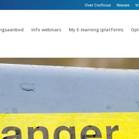
Over Confocus
Nieuws
V
ingsaanbod
Info webinars
My E-learning (platform)
Opl