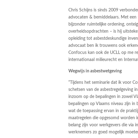
Chris Schijns is sinds 2009 verbonde
advocaten & bemiddelaars. Met een sp
bijzonder ruimtelijke ordening, ontei
overheidsopdrachten – is hij uitstek
opleiding tot asbestdeskundige inven
advocaat ben ik trouwens ook erkend
Confocus kan ook de UCLL op me rek
internationaal milieurecht en Intern
Wegwijs in asbestwetgeving
“Tijdens het seminarie dat ik voor Co
schetsen van de asbestregelgeving in 
inzoom op de bepalingen in zowel Vla
bepalingen op Vlaams niveau zijn in 
wat de toepassing ervan in de praktijk
maatregelen die opgesomd worden in 
belang zijn voor werkgevers die via i
werknemers zo goed mogelijk moete