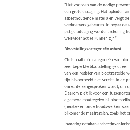
“Het voorzien van de nodige prevent
een grote uitdaging. Het opleiden e
asbesthoudende materialen vergt de 
werknemers gebeuren. In bepaalde s
pittige uitdaging worden, rekening h
werkvloer actief kunnen zijn.”
Blootstellingscategorieën asbest
Chris haalt drie categorieën van bloo
zeer beperkte blootstelling geldt ee
van een register van blootgestelde 
zijn bijvoorbeeld niet vereist. In de p
onrechte aangesproken wordt, om op
Daarom pleit ik voor een tussencateg
algemene maatregelen bij blootstellin
(herstel- en onderhoudswerken waa
bijkomende maatregelen, zoals het op
Invoering databank asbestinventarisa